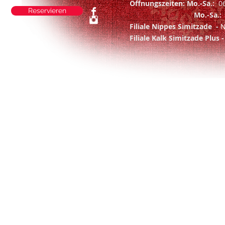
Öffnungszeiten: Mo.-Sa.:
0
Reservieren
Mo.-Sa.
Filiale Nippes Simitzade -
N
Filiale Kalk Simitzade Plus 